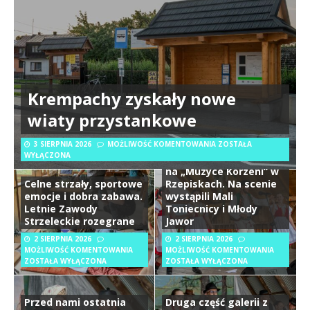
Krempachy zyskały nowe
wiaty przystankowe
3 SIERPNIA 2026
MOŻLIWOŚĆ KOMENTOWANIA
ZOSTAŁA
Krempachy miały
WYŁĄCZONA
swoich reprezentantów
na „Muzyce Korzeni” w
Celne strzały, sportowe
Rzepiskach. Na scenie
emocje i dobra zabawa.
wystąpili Mali
Letnie Zawody
Toniecnicy i Młody
Strzeleckie rozegrane
Jawor
2 SIERPNIA 2026
2 SIERPNIA 2026
MOŻLIWOŚĆ KOMENTOWANIA
MOŻLIWOŚĆ KOMENTOWANIA
ZOSTAŁA WYŁĄCZONA
ZOSTAŁA WYŁĄCZONA
Przed nami ostatnia
Druga część galerii z