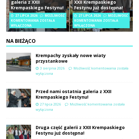
galeria z XXII
XXII Krempaskiego
Krempaskiego Festynu!
Festynu już dostępna!
27 LIPCA 2026
MOŻLIWOŚĆ
27 LIPCA 2026
MOŻLIWOŚĆ
KOMENTOWANIA
ZOSTAŁA
KOMENTOWANIA
ZOSTAŁA
WYŁĄCZONA
WYŁĄCZONA
NA BIEŻĄCO
Krempachy zyskały nowe wiaty
przystankowe
3 sierpnia 2026
Możliwość komentowania
została
wyłączona
Przed nami ostatnia galeria z XXII
Krempaskiego Festynu!
27 lipca 2026
Możliwość komentowania
została
wyłączona
Druga część galerii z XXII Krempaskiego
Festynu już dostępna!