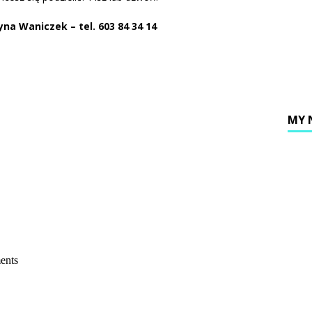
ia 2026 ]
XVI niedziela zwykła – intencje
INTENCJE
na Waniczek – tel. 603 84 34 14
ia 2026 ]
XVI niedziela zwykła – ogłoszenia
OGŁOSZENIA
nia 2025 ]
Utrata dostępu do fanpage Krempaski portal
jny
NA BIEŻĄCO
MY 
ents