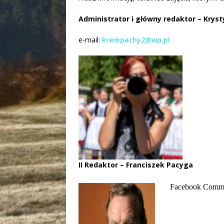
[ 1 sierpn
Administrator i główny redaktor – Krysty
[ 1 sierpn
e-mail:
krempachy2@wp.pl
[ 20 stycz
informacy
II Redaktor – Franciszek Pacyga
Facebook Comm