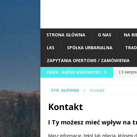
STRONA GŁÓWNA
O NAS
NA BI
LKS
SPÓŁKA URBARIALNA
TRAD
ZAPYTANIA OFERTOWE / ZAMÓWIENIA
[ 3 sierpn
PASEK - WAŻNE WIADOMOŚCI
BIEŻĄCO
STR. GŁÓWNA
Kontakt
[ 2 sierpn
Zawody St
Kontakt
[ 2 sierpn
I Ty możesz mieć wpływ na tr
Korzeni” w
ZESPOŁY
Masz informację, tekst lub zdjęcia, którymi c