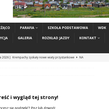
EŻĄCO
PARAFIA
SZKOŁA PODSTAWOWA
WDK
YCJA
GALERIA
ROZKŁAD JAZDY
KONTAKT
ia 2026 ]
Krempachy zyskały nowe wiaty przystankowe
NA
ia 2026 ]
Celne strzały, sportowe emocje i dobra zabawa. Letnie
rzeleckie rozegrane
LOK
ia 2026 ]
Krempachy miały swoich reprezentantów na „Muzyce
eść i wygląd tej strony!
 Rzepiskach. Na scenie wystąpili Mali Toniecnicy i Młody Jawor
hcesz się podzielić? Pisz lub dzwoń!