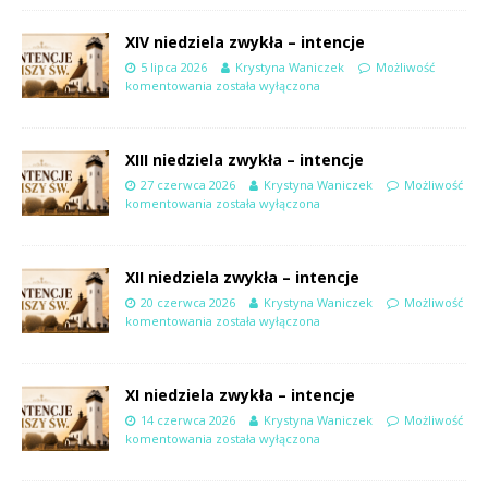
XIV niedziela zwykła – intencje
5 lipca 2026
Krystyna Waniczek
Możliwość
komentowania
została wyłączona
XIII niedziela zwykła – intencje
27 czerwca 2026
Krystyna Waniczek
Możliwość
komentowania
została wyłączona
XII niedziela zwykła – intencje
20 czerwca 2026
Krystyna Waniczek
Możliwość
komentowania
została wyłączona
XI niedziela zwykła – intencje
14 czerwca 2026
Krystyna Waniczek
Możliwość
komentowania
została wyłączona