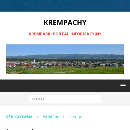
KREMPACHY
KREMPASKI PORTAL INFORMACYJNY
STR. GŁÓWNA
PARAFIA
Intencje