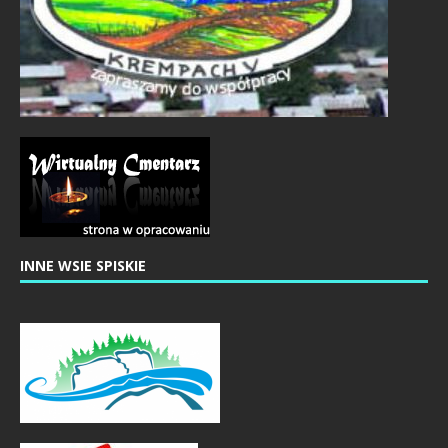
INNE WSIE SPISKIE