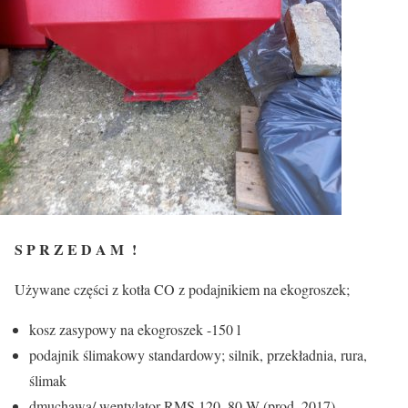
S P R Z E D A M !
Używane części z kotła CO z podajnikiem na ekogroszek;
kosz zasypowy na ekogroszek -150 l
podajnik ślimakowy standardowy; silnik, przekładnia, rura,
ślimak
dmuchawa/ wentylator RMS 120, 80 W (prod. 2017)