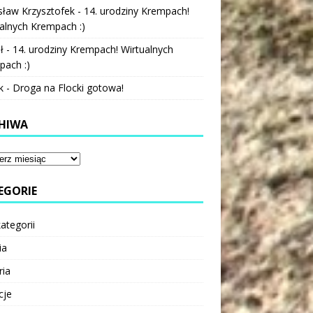
sław Krzysztofek
-
14. urodziny Krempach!
alnych Krempach :)
ł
-
14. urodziny Krempach! Wirtualnych
pach :)
k
-
Droga na Flocki gotowa!
HIWA
EGORIE
ategorii
ia
ria
cje