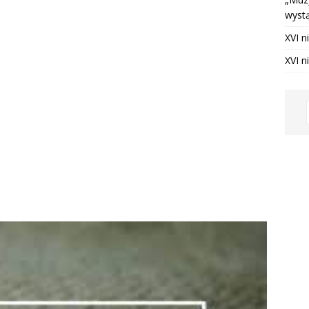
wystą
ia 2026 ]
XVI niedziela zwykła – intencje
INTENCJE
XVI n
ia 2026 ]
XVI niedziela zwykła – ogłoszenia
OGŁOSZENIA
XVI n
nia 2025 ]
Utrata dostępu do fanpage Krempaski portal
jny
NA BIEŻĄCO