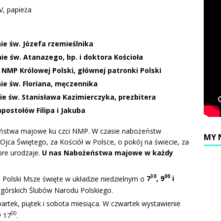
V, papieża
w. Józefa rzemieślnika
 Atanazego, bp. i doktora Kościoła
ólowej Polski, głównej patronki Polski
. Floriana, męczennika
Stanisława Kazimierczyka, prezbitera
ołów Filipa i Jakuba
ństwa majowe ku czci NMP. W czasie nabożeństw
MY 
jca Świętego, za Kościół w Polsce, o pokój na świecie, za
bre urodzaje.
U nas Nabożeństwa majowe w każdy
30
00
Polski Msze święte w układzie niedzielnym o
7
, 9
i
górskich Ślubów Narodu Polskiego.
rtek, piątek i sobota miesiąca. W czwartek wystawienie
00
y 17
.