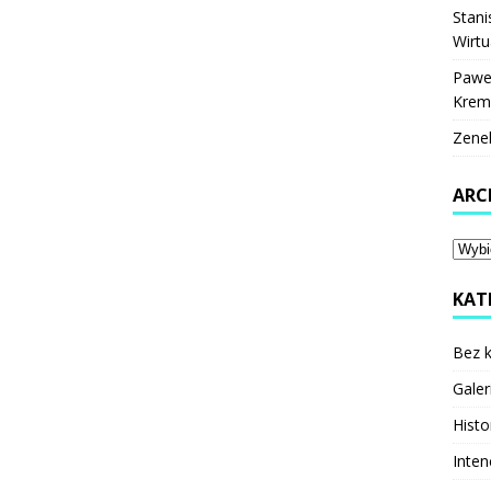
Stani
Wirtu
Pawe
Krem
Zene
ARC
KAT
Bez k
Galer
Histo
Inten