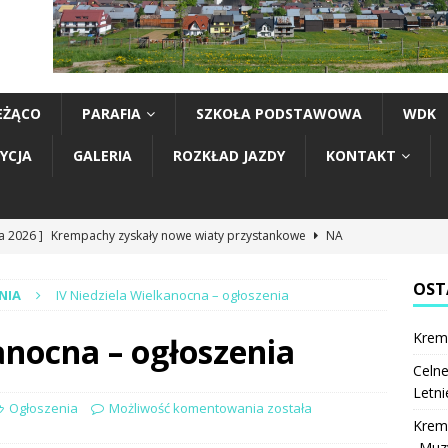
EŻĄCO
PARAFIA
SZKOŁA PODSTAWOWA
WDK
YCJA
GALERIA
ROZKŁAD JAZDY
KONTAKT
ia 2026 ]
Krempachy zyskały nowe wiaty przystankowe
NA
OST
NIA
IV Niedziela Wielkanocna – ogłoszenia
ia 2026 ]
Celne strzały, sportowe emocje i dobra zabawa. Letnie
Krem
rzeleckie rozegrane
LOK
anocna – ogłoszenia
Celne
ia 2026 ]
Krempachy miały swoich reprezentantów na „Muzyce
Letni
 Rzepiskach. Na scenie wystąpili Mali Toniecnicy i Młody Jawor
Ogłoszenia
Możliwość komentowania
została
Krem
„Muzy