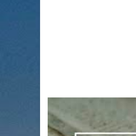
[ 1 sierpn
[ 1 sierpn
[ 20 stycz
informacy