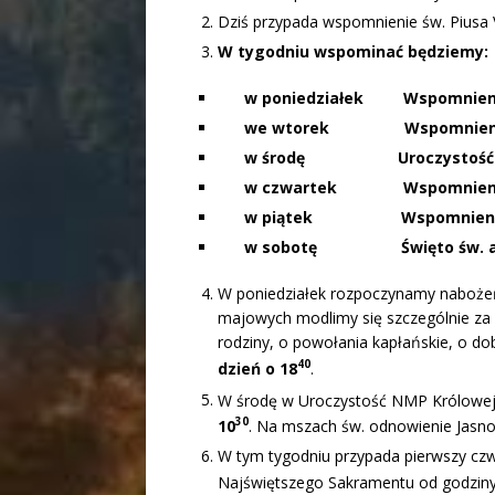
Dziś przypada wspomnienie św. Piusa 
W tygodniu wspominać będziemy:
w poniedziałek Wspomnienie ś
w
e wtorek Wspomnienie św.
w
środę Uroczystość NMP Kr
w
czwartek Wspomnienie św
w
piątek Wspomnienie św. 
w
sobotę Święto św. apost
W poniedziałek rozpoczynamy naboże
majowych modlimy się szczególnie za O
rodziny, o powołania kapłańskie, o do
40
dzień o
18
.
W środę w Uroczystość NMP Królowej 
30
10
. Na mszach św. odnowienie Jasno
W tym tygodniu przypada pierwszy czwa
Najświętszego Sakramentu od godzin