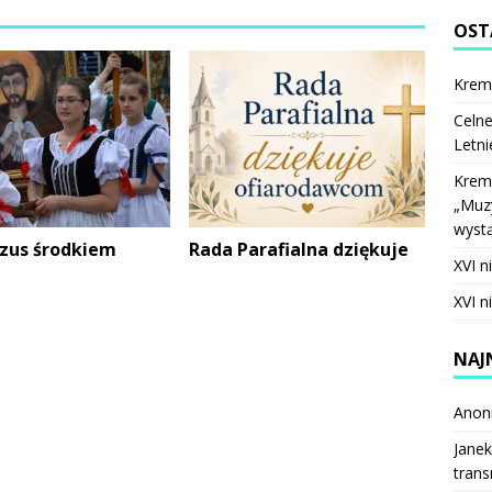
OST
Krem
Celne
Letni
Krem
„Muzy
wystą
ezus środkiem
Rada Parafialna dziękuje
XVI n
XVI n
NAJ
Anon
Janek
trans