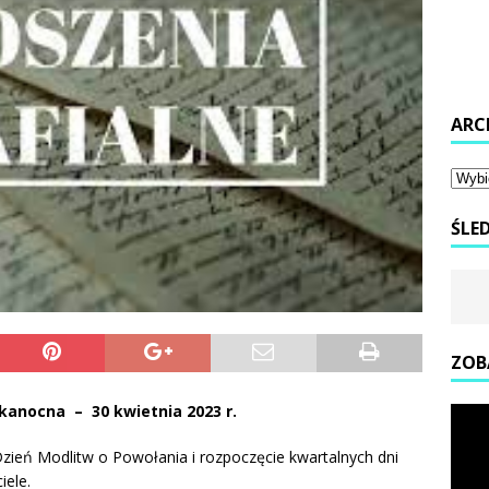
ARC
ŚLE
ZOB
elkanocna
– 30 kwietnia 2023 r.
zień Modlitw o Powołania i rozpoczęcie kwartalnych dni
iele.