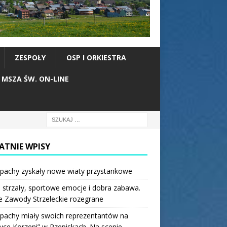
ZESPOŁY
OSP I ORKIESTRA
MSZA ŚW. ON-LINE
ATNIE WPISY
pachy zyskały nowe wiaty przystankowe
 strzały, sportowe emocje i dobra zabawa.
e Zawody Strzeleckie rozegrane
pachy miały swoich reprezentantów na
ce Korzeni” w Rzepiskach. Na scenie