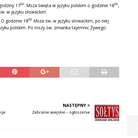
00
00
godziny 17
. Msza święta w języku polskim o godzinie 18
,
w. w języku słowackim
00
 O godzinie 18
Msza św. w języku słowackim, po niej
yku polskim. Po mszy św. zmianka tajemnic Żywego
NASTĘPNY
cje
Zebranie wiejskie – ogłoszenie