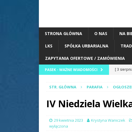
STRONA GŁÓWNA
O NAS
NA BI
LKS
SPÓŁKA URBARIALNA
TRAD
ZAPYTANIA OFERTOWE / ZAMÓWIENIA
[ 3 sierpn
PASEK - WAŻNE WIADOMOŚCI
BIEŻĄCO
STR. GŁÓWNA
PARAFIA
OGŁOSZE
[ 2 sierpn
Zawody St
IV Niedziela Wielk
[ 2 sierpn
Korzeni” w
29 kwietnia 2023
Krystyna Waniczek
wyłączona
ZESPOŁY