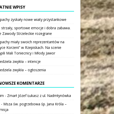
ATNIE WPISY
pachy zyskały nowe wiaty przystankowe
 strzały, sportowe emocje i dobra zabawa.
e Zawody Strzeleckie rozegrane
pachy miały swoich reprezentantów na
ce Korzeni” w Rzepiskach. Na scenie
pili Mali Toniecnicy i Młody Jawor
iedziela zwykła – intencje
iedziela zwykła – ogłoszenia
NOWSZE KOMENTARZE
im
-
Zmarł Józef Łukasz z ul. Nadmłynówka
-
Msza św. pogrzebowa śp. Jana Króla –
misja