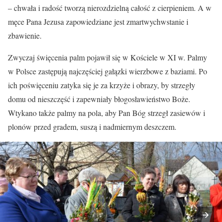
– chwała i radość tworzą nierozdzielną całość z cierpieniem. A w
męce Pana Jezusa zapowiedziane jest zmartwychwstanie i
zbawienie.
Zwyczaj święcenia palm pojawił się w Kościele w XI w. Palmy
w Polsce zastępują najczęściej gałązki wierzbowe z baziami. Po
ich poświęceniu zatyka się je za krzyże i obrazy, by strzegły
domu od nieszczęść i zapewniały błogosławieństwo Boże.
Wtykano także palmy na pola, aby Pan Bóg strzegł zasiewów i
plonów przed gradem, suszą i nadmiernym deszczem.