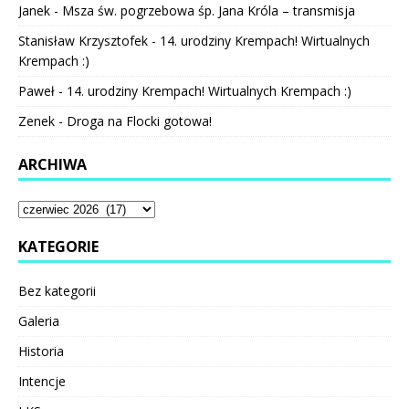
Janek
-
Msza św. pogrzebowa śp. Jana Króla – transmisja
Stanisław Krzysztofek
-
14. urodziny Krempach! Wirtualnych
Krempach :)
Paweł
-
14. urodziny Krempach! Wirtualnych Krempach :)
Zenek
-
Droga na Flocki gotowa!
ARCHIWA
KATEGORIE
Bez kategorii
Galeria
Historia
Intencje