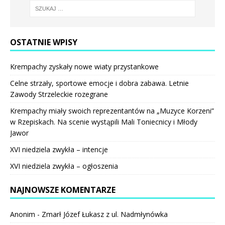
OSTATNIE WPISY
Krempachy zyskały nowe wiaty przystankowe
Celne strzały, sportowe emocje i dobra zabawa. Letnie
Zawody Strzeleckie rozegrane
Krempachy miały swoich reprezentantów na „Muzyce Korzeni”
w Rzepiskach. Na scenie wystąpili Mali Toniecnicy i Młody
Jawor
XVI niedziela zwykła – intencje
XVI niedziela zwykła – ogłoszenia
NAJNOWSZE KOMENTARZE
Anonim
-
Zmarł Józef Łukasz z ul. Nadmłynówka