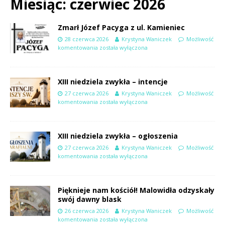
Miesiąc:
czerwiec 2026
Zmarł Józef Pacyga z ul. Kamieniec
28 czerwca 2026
Krystyna Waniczek
Możliwość
komentowania
została wyłączona
XIII niedziela zwykła – intencje
27 czerwca 2026
Krystyna Waniczek
Możliwość
komentowania
została wyłączona
XIII niedziela zwykła – ogłoszenia
27 czerwca 2026
Krystyna Waniczek
Możliwość
komentowania
została wyłączona
Pięknieje nam kościół! Malowidła odzyskały
swój dawny blask
26 czerwca 2026
Krystyna Waniczek
Możliwość
komentowania
została wyłączona