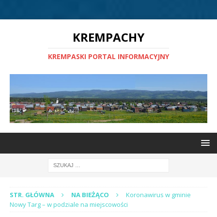
KREMPACHY
KREMPASKI PORTAL INFORMACYJNY
STR. GŁÓWNA
NA BIEŻĄCO
Koronawirus w gminie
Nowy Targ – w podziale na miejscowości