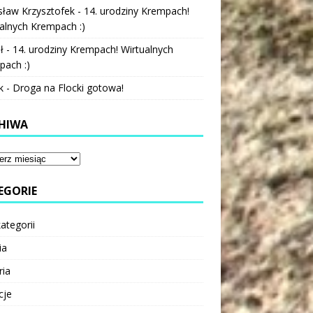
sław Krzysztofek
-
14. urodziny Krempach!
alnych Krempach :)
ł
-
14. urodziny Krempach! Wirtualnych
pach :)
k
-
Droga na Flocki gotowa!
HIWA
EGORIE
ategorii
ia
ria
cje