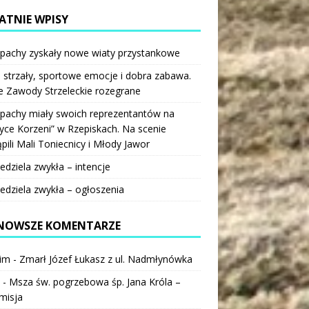
ATNIE WPISY
pachy zyskały nowe wiaty przystankowe
 strzały, sportowe emocje i dobra zabawa.
e Zawody Strzeleckie rozegrane
pachy miały swoich reprezentantów na
ce Korzeni” w Rzepiskach. Na scenie
pili Mali Toniecnicy i Młody Jawor
iedziela zwykła – intencje
iedziela zwykła – ogłoszenia
NOWSZE KOMENTARZE
im
-
Zmarł Józef Łukasz z ul. Nadmłynówka
-
Msza św. pogrzebowa śp. Jana Króla –
misja