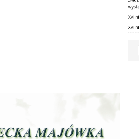
wystą
nia 2025 ]
Utrata dostępu do fanpage Krempaski portal
XVI n
jny
NA BIEŻĄCO
XVI n
ia 2026 ]
Krempachy zyskały nowe wiaty przystankowe
NA