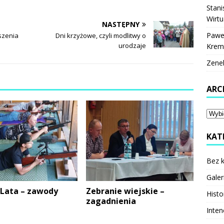
Stani
Wirtu
NASTĘPNY
Pawe
szenia
Dni krzyżowe, czyli modlitwy o
urodzaje
Krem
Zene
ARC
KAT
Bez k
Galer
 Lata – zawody
Zebranie wiejskie –
Histo
zagadnienia
Inten