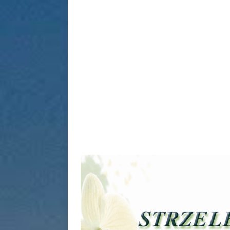
[ 20 stycz
informacy
[ 3 sierpn
BIEŻĄCO