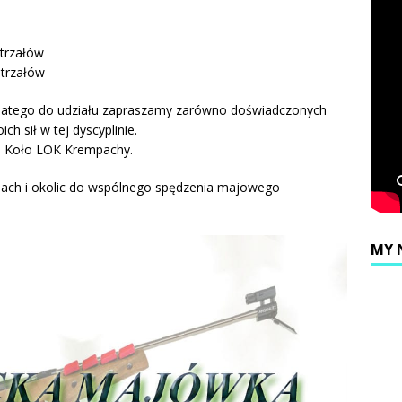
strzałów
strzałów
dlatego do udziału zapraszamy zarówno doświadczonych
h sił w tej dyscyplinie.
o Koło LOK Krempachy.
ch i okolic do wspólnego spędzenia majowego
MY 