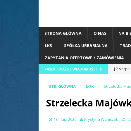
STRONA GŁÓWNA
O NAS
NA BI
LKS
SPÓŁKA URBARIALNA
TRAD
ZAPYTANIA OFERTOWE / ZAMÓWIENIA
[ 2 sierpn
PASEK - WAŻNE WIADOMOŚCI
Zawody St
STR. GŁÓWNA
LOK
Strzelecka Maj
[ 2 sierpn
Korzeni” w
Strzelecka Majówk
ZESPOŁY
[ 1 sierpn
13 maja 2026
Krystyna Waniczek
L
[ 1 sierpn