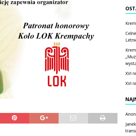
OST
Krem
Celne
Letni
Krem
„Muzy
wystą
XVI n
XVI n
NAJ
Anon
Janek
trans