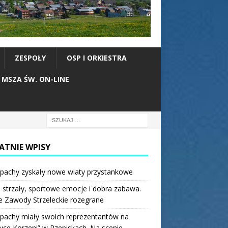
ZESPOŁY
OSP I ORKIESTRA
MSZA ŚW. ON-LINE
ATNIE WPISY
pachy zyskały nowe wiaty przystankowe
 strzały, sportowe emocje i dobra zabawa.
e Zawody Strzeleckie rozegrane
pachy miały swoich reprezentantów na
ce Korzeni” w Rzepiskach. Na scenie