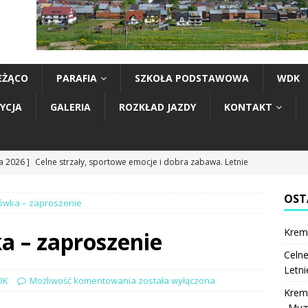
EŻĄCO
PARAFIA
SZKOŁA PODSTAWOWA
WDK
YCJA
GALERIA
ROZKŁAD JAZDY
KONTAKT
ia 2026 ]
Celne strzały, sportowe emocje i dobra zabawa. Letnie
rzeleckie rozegrane
LOK
OST
ówka – zaproszenie
ia 2026 ]
Krempachy miały swoich reprezentantów na „Muzyce
Krem
 Rzepiskach. Na scenie wystąpili Mali Toniecnicy i Młody Jawor
a – zaproszenie
Celne
Letni
ia 2026 ]
XVI niedziela zwykła – intencje
INTENCJE
OK
Możliwość komentowania
została wyłączona
Krem
ia 2026 ]
XVI niedziela zwykła – ogłoszenia
OGŁOSZENIA
„Muzy