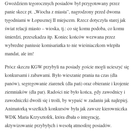
Gwoździem tegorocznych posiadów był przygotowany przez
panie skecz pt. „Wiocha z miasta”, nagrodzony przed dwoma
tygodniami w Łopusznej II miejscem. Rzecz dotyczyła starej jak
świat relacji miasto – wioska, tj.: co się komu podoba, co komu
śmierdzi, przeszkadza itp. Koniec końców wezwana przez
wybredne paniusie komisariatka to nie wieśniaczkom wlepiła
mandat, ale im!
Prócz skeczu KGW przybyli na posiady goście mogli ucieszyć się
konkursami i zabawami. Było wieszanie prania na czas (dla
panów), segregowanie ziarenek (dla pań) oraz obieranie i krojenie
ziemniaków (dla par). Radości nie było końca, gdy zawodnicy i
zawodniczki dwoili się i troili, by wypaść w zadaniu jak najlepiej.
Animatorką wszelkich konkursów była jak zawsze kierowniczka
WDK Maria Krzysztofek, która dbała o integrację,
aktywizowanie przybyłych i wesołą atmosferę posiadów.