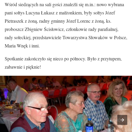
Wśród siedzących na sali gości znaleźli się m.in.: nowo wybrana
pani sołtys Lucyna Łukasz z małżonkiem, były sołtys Józef
Pietraszek z żoną, radny gminny Józef Lorenc z żoną, ks.
proboszcz Zbigniew Ścisłowicz, członkowie rady parafialnej,
rady sołeckiej, przedstawiciele Towarzystwa Słowaków w Polsce,
Maria Wnęk i inni.
Spotkanie zakończyło się nieco po północy. Było z przytupem,
zabawnie i pięknie!