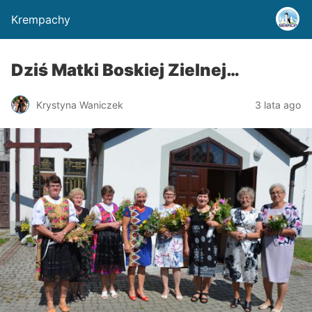
Krempachy
Dziś Matki Boskiej Zielnej…
Krystyna Waniczek
3 lata ago