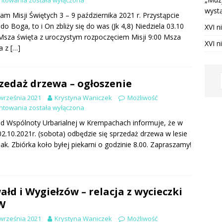
wystą
ia 2026 ]
XVI niedziela zwykła – intencje
INTENCJE
am Misji Świętych 3 – 9 października 2021 r. Przystąpcie
j do Boga, to i On zbliży się do was (Jk 4,8) Niedziela 03.10
XVI n
ia 2026 ]
XVI niedziela zwykła – ogłoszenia
OGŁOSZENIA
Msza święta z uroczystym rozpoczęciem Misji 9:00 Msza
XVI n
nia 2025 ]
Utrata dostępu do fanpage Krempaski portal
a z
[…]
jny
NA BIEŻĄCO
zedaż drzewa – ogłoszenie
września 2021
Krystyna Waniczek
Możliwość
ntowania
została wyłączona
d Wspólnoty Urbarialnej w Krempachach informuje, że w
02.10.2021r. (sobota) odbędzie się sprzedaż drzewa w lesie
jak. Zbiórka koło byłej piekarni o godzinie 8.00. Zapraszamy!
ałd i Wygiełzów – relacja z wycieczki
W
września 2021
Krystyna Waniczek
Możliwość