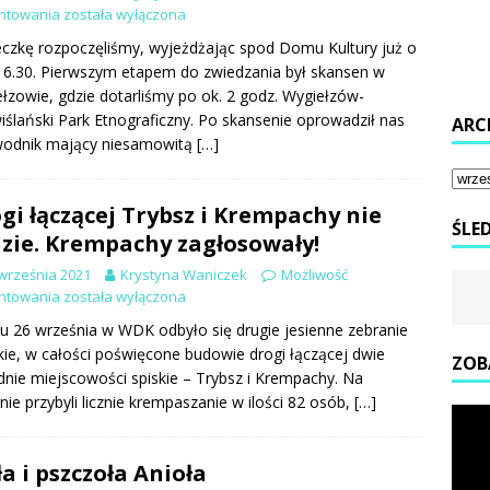
ntowania
została wyłączona
czkę rozpoczęliśmy, wyjeżdżając spod Domu Kultury już o
 6.30. Pierwszym etapem do zwiedzania był skansen w
łzowie, gdzie dotarliśmy po ok. 2 godz. Wygiełzów-
ślański Park Etnograficzny. Po skansenie oprowadził nas
ARC
wodnik mający niesamowitą
[…]
gi łączącej Trybsz i Krempachy nie
ŚLE
zie. Krempachy zagłosowały!
września 2021
Krystyna Waniczek
Możliwość
ntowania
została wyłączona
u 26 września w WDK odbyło się drugie jesienne zebranie
kie, w całości poświęcone budowie drogi łączącej dwie
ZOB
dnie miejscowości spiskie – Trybsz i Krempachy. Na
nie przybyli licznie krempaszanie w ilości 82 osób,
[…]
ła i pszczoła Anioła