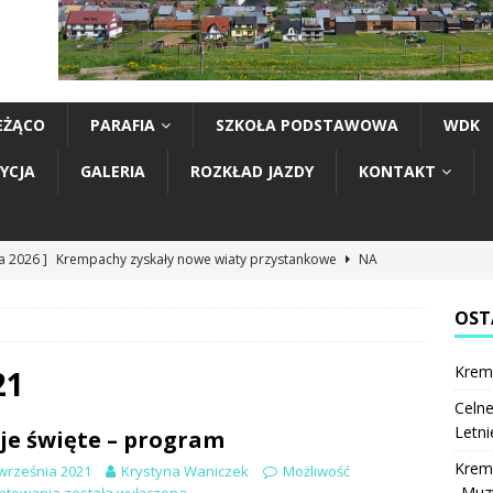
EŻĄCO
PARAFIA
SZKOŁA PODSTAWOWA
WDK
YCJA
GALERIA
ROZKŁAD JAZDY
KONTAKT
ia 2026 ]
Krempachy zyskały nowe wiaty przystankowe
NA
OST
ia 2026 ]
Celne strzały, sportowe emocje i dobra zabawa. Letnie
Krem
rzeleckie rozegrane
LOK
21
Celne
ia 2026 ]
Krempachy miały swoich reprezentantów na „Muzyce
Letni
je święte – program
 Rzepiskach. Na scenie wystąpili Mali Toniecnicy i Młody Jawor
Krem
września 2021
Krystyna Waniczek
Możliwość
„Muzy
ntowania
została wyłączona