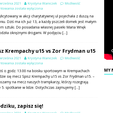
września 2021
Krystyna Waniczek
Możliwość
ntowania
została wyłączona
licytowany w akcji charytatywnej ul pojechała z duszą na
niu. Dziś ma ich już 13, a każdy pszczeli domek jest małym
em sztuki. Do posiadania własnej pasieki Maria Wnęk
dziła okrężnymi drogami. W podjęciu
[…]
sz Krempachy u15 vs Zor Frydman u15
września 2021
Krystyna Waniczek
Możliwość
ntowania
została wyłączona
MY 
ziś o godz. 13.00 na boisku sportowym w Krempachach
zie się mecz Spisz Krempachy u15 vs Zor Frydman u15. –
szamy na mecz naszych trampkarzy, którzy rozegrają
 5. spotkanie w lidze. Dotychczas zajmujemy
[…]
dziku, zapisz się!