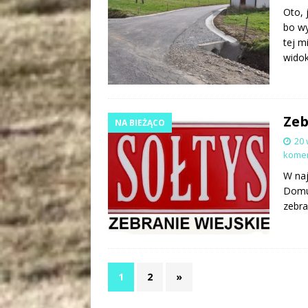
Oto, 
bo wy
tej m
wido
Zeb
NA BIEŻĄCO
20 
kome
W naj
Domu 
zebra
1
2
»