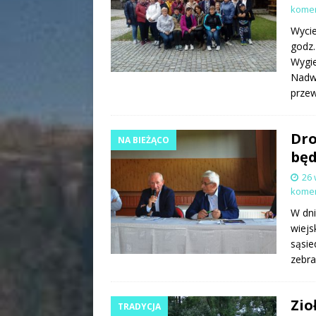
kome
Wycie
godz.
Wygie
Nadwi
prze
Dro
NA BIEŻĄCO
będ
26 
kome
W dni
wiejs
sąsie
zebra
Zio
TRADYCJA