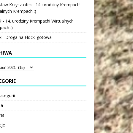
sław Krzysztofek
-
14. urodziny Krempach!
alnych Krempach :)
ł
-
14. urodziny Krempach! Wirtualnych
pach :)
k
-
Droga na Flocki gotowa!
HIWA
EGORIE
ategorii
ia
ria
cje