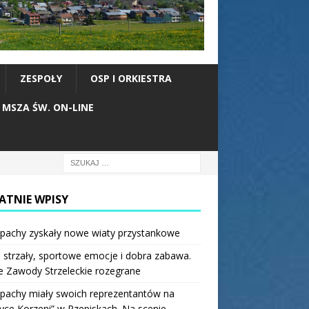
ZESPOŁY
OSP I ORKIESTRA
MSZA ŚW. ON-LINE
ATNIE WPISY
pachy zyskały nowe wiaty przystankowe
 strzały, sportowe emocje i dobra zabawa.
e Zawody Strzeleckie rozegrane
pachy miały swoich reprezentantów na
ce Korzeni” w Rzepiskach. Na scenie