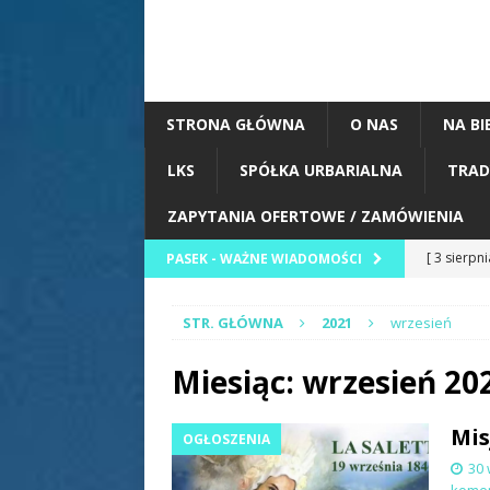
STRONA GŁÓWNA
O NAS
NA BI
LKS
SPÓŁKA URBARIALNA
TRAD
ZAPYTANIA OFERTOWE / ZAMÓWIENIA
[ 3 sierpn
PASEK - WAŻNE WIADOMOŚCI
BIEŻĄCO
STR. GŁÓWNA
2021
wrzesień
[ 2 sierpn
Zawody St
Miesiąc:
wrzesień 20
[ 2 sierpn
Mis
OGŁOSZENIA
Korzeni” w
30 
ZESPOŁY
kome