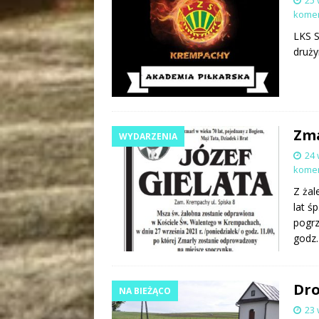
25 
kome
LKS S
druży
Zma
WYDARZENIA
24 
kome
Z żal
lat ś
pogrz
godz.
Dro
NA BIEŻĄCO
23 