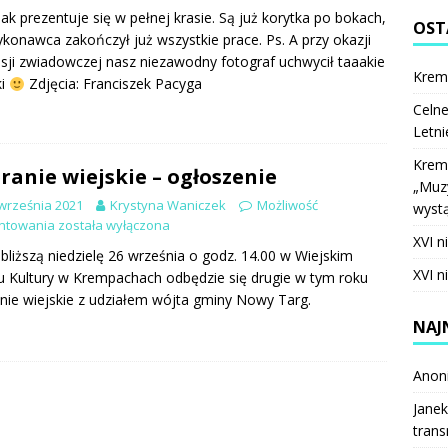
jak prezentuje się w pełnej krasie. Są już korytka po bokach,
OST
konawca zakończył już wszystkie prace. Ps. A przy okazji
isji zwiadowczej nasz niezawodny fotograf uchwycił taaakie
Krem
ki
Zdjęcia: Franciszek Pacyga
Celne
Letni
Krem
ranie wiejskie – ogłoszenie
„Muzy
września 2021
Krystyna Waniczek
Możliwość
wystą
ntowania
została wyłączona
XVI n
bliższą niedzielę 26 września o godz. 14.00 w Wiejskim
XVI n
Kultury w Krempachach odbędzie się drugie w tym roku
nie wiejskie z udziałem wójta gminy Nowy Targ.
NAJ
Anon
Janek
trans