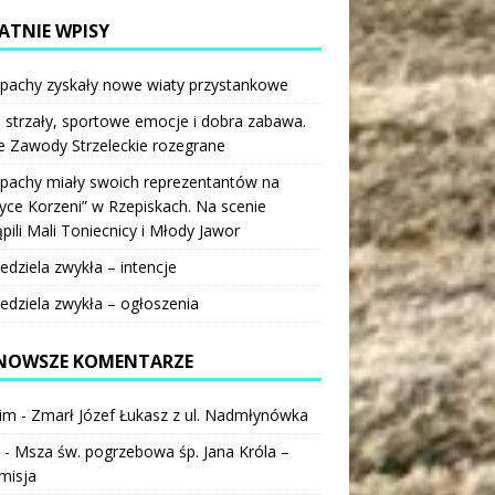
ATNIE WPISY
pachy zyskały nowe wiaty przystankowe
 strzały, sportowe emocje i dobra zabawa.
e Zawody Strzeleckie rozegrane
pachy miały swoich reprezentantów na
ce Korzeni” w Rzepiskach. Na scenie
pili Mali Toniecnicy i Młody Jawor
iedziela zwykła – intencje
iedziela zwykła – ogłoszenia
NOWSZE KOMENTARZE
im
-
Zmarł Józef Łukasz z ul. Nadmłynówka
-
Msza św. pogrzebowa śp. Jana Króla –
misja