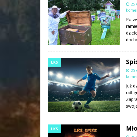
25 
kome
Po wy
ramie
dzieł
docho
Spi
LKS
25 
kome
Już d
odbęd
Zapra
swoje
Mło
LKS