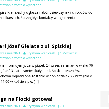
września 2021
Krystyna Waniczek
Możliwość
ntowania
została wyłączona
pisz Krempachy ogłasza nabór dziewczynek i chłopców do
n piłkarskich. Szczegóły i kontakty w ogłoszeniu.
rł Józef Gielata z ul. Spiskiej
września 2021
Krystyna Waniczek
Możliwość
ntowania
została wyłączona
em informujemy, że w piątek 24 września zmarł w wieku 70
p. Józef Gielata zamieszkały na ul. Spiskiej. Msza św.
ebowa odprawiona zostanie w poniedziałek 27 września o
 11.00 w kościele pw.
[…]
ga na Flocki gotowa!
września 2021
Krystyna Waniczek
1