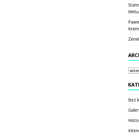
Stani
Wirtu
Pawe
Krem
Zene
ARC
KAT
Bez k
Galer
Histo
Inten