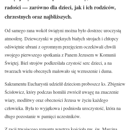
radości — zarówno dla dzieci, jak i ich rodziców,
chrzestnych oraz najbliższych.
Od samego rana wokół świątyni można było dostrzec uroczystą
atmosferę. Dziewczynki w pięknych białych strojach i chłopcy
odświętnie ubrani z ogromnym przejęciem oczekiwali chwili
swojego pierwszego spotkania z Panem Jezusem w Komunii
Świętej. Biel strojów podkreślała czystość serc dzieci, a na
twarzach wielu obecnych malowało się wzruszenie i duma.
Sakramentu Eucharystii udzielił dzieciom proboszcz ks. Zbigniew
Ścisłowicz, który podczas homilii zwrócił uwagę na znaczenie
wiary, modlitwy oraz obecności Jezusa w życiu każdego
człowieka. Była to wyjątkowa i podniosła uroczystość, która na
długo pozostanie w pamięci uczestników.
Z racji trwającego remontu wnętrza kościoła pw. św. Marcina,