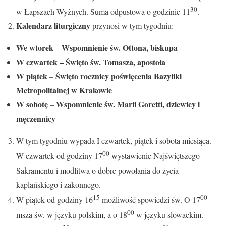
30
w Łapszach Wyżnych. Suma odpustowa o godzinie 11
.
Kalendarz liturgiczny
przynosi w tym tygodniu:
We wtorek
Wspomnienie św. Ottona, biskupa
–
W czwartek –
Święto św. Tomasza, apostoła
W piątek
Święto rocznicy poświęcenia Bazyliki
–
Metropolitalnej w Krakowie
W sobotę
Wspomnienie św. Marii Goretti, dziewicy i
–
męczennicy
W tym tygodniu wypada I czwartek, piątek i sobota miesiąca.
00
W czwartek od godziny 17
wystawienie Najświętszego
Sakramentu i modlitwa o dobre powołania do życia
kapłańskiego i zakonnego.
15
00
W piątek od godziny 16
możliwość spowiedzi św. O 17
00
msza św. w języku polskim, a o 18
w języku słowackim.