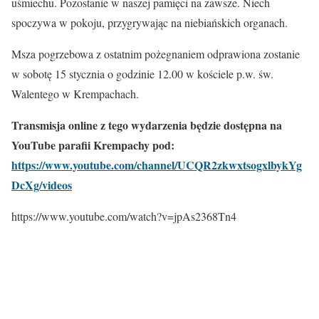
uśmiechu. Pozostanie w naszej pamięci na zawsze. Niech
spoczywa w pokoju, przygrywając na niebiańskich organach.
Msza pogrzebowa z ostatnim pożegnaniem odprawiona zostanie
w sobotę 15 stycznia o godzinie 12.00 w kościele p.w. św.
Walentego w Krempachach.
Transmisja online z tego wydarzenia będzie dostępna na
YouTube parafii Krempachy pod:
https://www.youtube.com/channel/UCQR2zkwxtsogxlbykYg
DcXg/videos
https://www.youtube.com/watch?v=jpAs2368Tn4