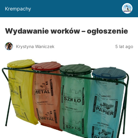
Krempachy
Wydawanie worków – ogłoszenie
Krystyna Waniczek
5 lat ago