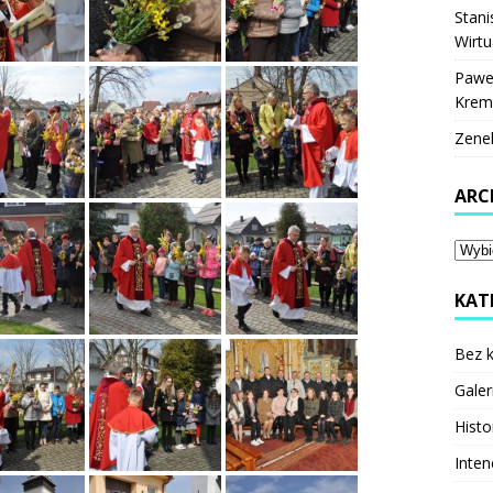
Stani
Wirtu
Pawe
Krem
Zene
ARC
KAT
Bez k
Galer
Histo
Inten