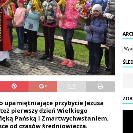
ARC
ŚLE
ZOB
o upamiętniające przybycie Jezusa
 też pierwszy dzień Wielkiego
 Męką Pańską i Zmartwychwstaniem.
sce od czasów średniowiecza.