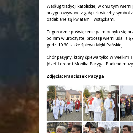
Według tradycji katolickiej w dniu tym wier
przygotowywane z gałązek wierzby symbolizu
ozdabiane są kwiatami i wstążkami.
Tegoroczne poświęcenie palm odbyło się pr
po nim w uroczystej procesji wierni udali si
godz. 10.30 także śpiewu Męki Pańskiej.
Chór pasyjny, który śpiewa tylko w Wielkim Ty
Józef Lorenc i Monika Pacyga. Podkład muzyc
Zdjęcia: Franciszek Pacyga