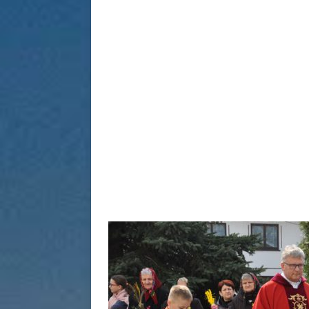
[ 1 sierpn
[ 20 stycz
informacy