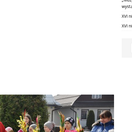
ia 2026 ]
XVI niedziela zwykła – ogłoszenia
OGŁOSZENIA
wystą
nia 2025 ]
Utrata dostępu do fanpage Krempaski portal
XVI n
jny
NA BIEŻĄCO
XVI n