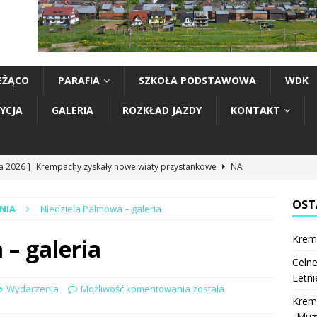
EŻĄCO
PARAFIA
SZKOŁA PODSTAWOWA
WDK
YCJA
GALERIA
ROZKŁAD JAZDY
KONTAKT
ia 2026 ]
Krempachy zyskały nowe wiaty przystankowe
NA
ia 2026 ]
Celne strzały, sportowe emocje i dobra zabawa. Letnie
OST
rzeleckie rozegrane
LOK
NIA
Niedziela Palmowa – galeria
ia 2026 ]
Krempachy miały swoich reprezentantów na „Muzyce
Krem
– galeria
 Rzepiskach. Na scenie wystąpili Mali Toniecnicy i Młody Jawor
Celne
Letni
Wydarzenia
Możliwość komentowania
została
ia 2026 ]
XVI niedziela zwykła – intencje
INTENCJE
Krem
„Muzy