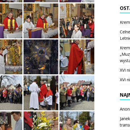
OST
Krem
Celne
Letni
Krem
„Muzy
wystą
XVI n
XVI n
NAJ
Anon
Janek
trans