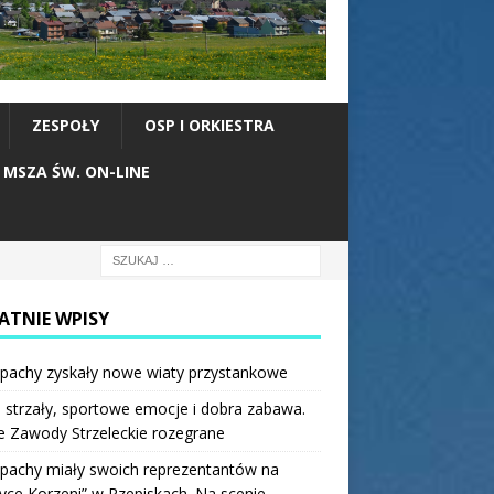
ZESPOŁY
OSP I ORKIESTRA
MSZA ŚW. ON-LINE
ATNIE WPISY
pachy zyskały nowe wiaty przystankowe
 strzały, sportowe emocje i dobra zabawa.
e Zawody Strzeleckie rozegrane
pachy miały swoich reprezentantów na
ce Korzeni” w Rzepiskach. Na scenie