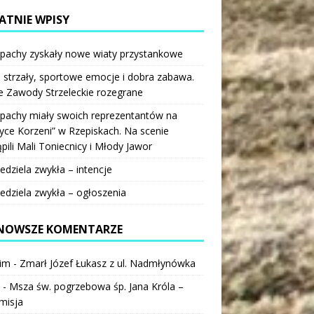
ATNIE WPISY
pachy zyskały nowe wiaty przystankowe
 strzały, sportowe emocje i dobra zabawa.
e Zawody Strzeleckie rozegrane
pachy miały swoich reprezentantów na
ce Korzeni” w Rzepiskach. Na scenie
pili Mali Toniecnicy i Młody Jawor
iedziela zwykła – intencje
iedziela zwykła – ogłoszenia
NOWSZE KOMENTARZE
im
-
Zmarł Józef Łukasz z ul. Nadmłynówka
-
Msza św. pogrzebowa śp. Jana Króla –
misja