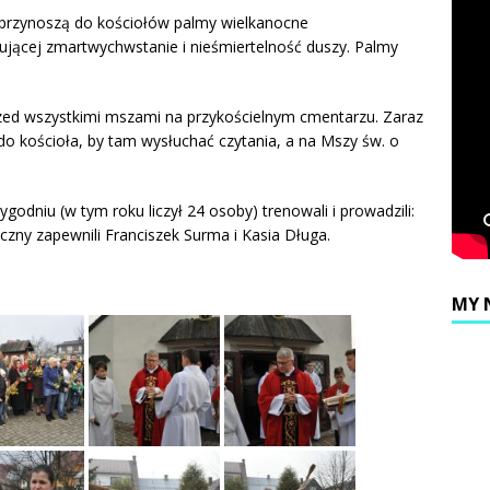
ni przynoszą do kościołów palmy wielkanocne
jącej zmartwychwstanie i nieśmiertelność duszy. Palmy
zed wszystkimi mszami na przykościelnym cmentarzu. Zaraz
ę do kościoła, by tam wysłuchać czytania, a na Mszy św. o
godniu (w tym roku liczył 24 osoby) trenowali i prowadzili:
zny zapewnili Franciszek Surma i Kasia Długa.
MY 