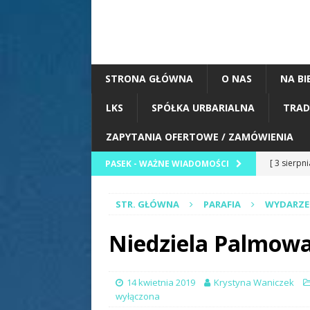
STRONA GŁÓWNA
O NAS
NA BI
LKS
SPÓŁKA URBARIALNA
TRAD
ZAPYTANIA OFERTOWE / ZAMÓWIENIA
[ 3 sierpn
PASEK - WAŻNE WIADOMOŚCI
[ 2 sierpn
BIEŻĄCO
Zawody St
STR. GŁÓWNA
PARAFIA
WYDARZE
[ 2 sierpn
Niedziela Palmowa 
Korzeni” w
ZESPOŁY
14 kwietnia 2019
Krystyna Waniczek
[ 1 sierpn
wyłączona