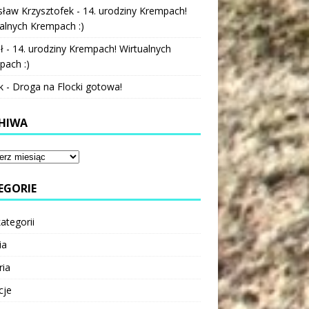
sław Krzysztofek
-
14. urodziny Krempach!
alnych Krempach :)
ł
-
14. urodziny Krempach! Wirtualnych
pach :)
k
-
Droga na Flocki gotowa!
HIWA
EGORIE
ategorii
ia
ria
cje