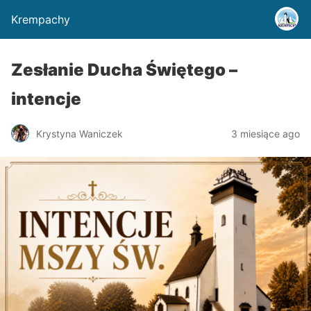
Krempachy
Zesłanie Ducha Świętego –
intencje
Krystyna Waniczek
3 miesiące ago