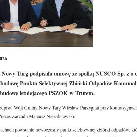
2026
 Nowy Targ podpisała umowę ze spółką NUSCO Sp. z o.o.
ej budowę Punktu Selektywnej Zbiórki Odpadów Komuna
budowę istniejącego PSZOK w Trutem.
pisał Wójt Gminy Nowy Targ Wiesław Parzygnat przy kontrasygnacie
rezes Zarządu Mateusz Niezabitowski.
chach powstanie nowoczesny punkt selektywnej zbiórki odpadów, któ