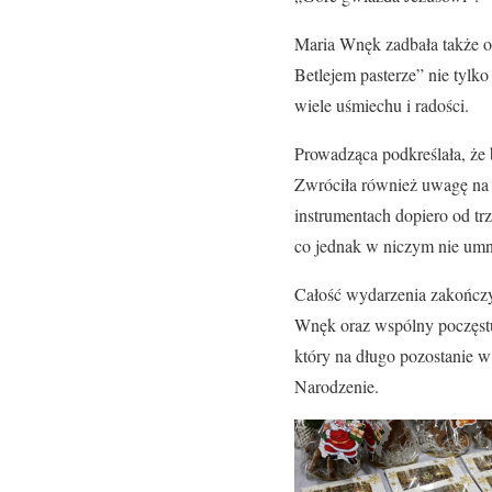
Maria Wnęk zadbała także o
Betlejem pasterze” nie tylk
wiele uśmiechu i radości.
Prowadząca podkreślała, że b
Zwróciła również uwagę na f
instrumentach dopiero od tr
co jednak w niczym nie umni
Całość wydarzenia zakończy
Wnęk oraz wspólny poczęstun
który na długo pozostanie w
Narodzenie.