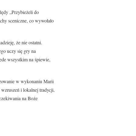
ędy „Przybieżeli do
ruchy sceniczne, co wywołało
zieję, że nie ostatni.
go uczy się gry na
zede wszystkim na śpiewie,
nszowanie w wykonaniu Marii
zruszeń i lokalnej tradycji,
oczekiwania na Boże