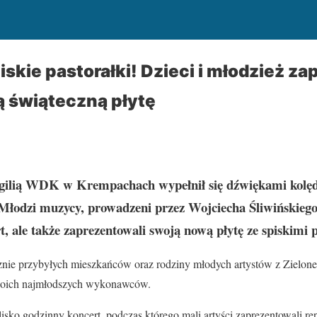
skie pastorałki! Dzieci i młodzież z
ą świąteczną płytę
igilią WDK w Krempachach wypełnił się dźwiękami kolęd, 
 Młodzi muzycy, prowadzeni przez Wojciecha Śliwińskiego
rt, ale także zaprezentowali swoją nową płytę ze spiskimi 
znie przybyłych mieszkańców oraz rodziny młodych artystów z Zielone
woich najmłodszych wykonawców.
lisko godzinny koncert, podczas którego mali artyści zaprezentowali r