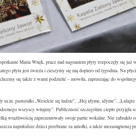
spotkanie Maria Wnęk, prace nad nagraniem płyty rozpoczęły się już w
atego płyta jest świeża i cieszymy się nią dopiero od tygodnia. Na płyc
i chcemy się także z wami podzielić – mówiła, zapraszając do wspóln
 m.in. pastorałki „Weselcie się ludzie”, „Hej idyme, idyme”, „Lulajże
odzonego wszyscy witajmy”. Publiczność szczególnie ciepło przyjęła 
ielką wrażliwością zaprezentowały swoje partie wokalne. Nie zabrakło r
szcza najmłodsze dzieci przebrane za aniołki, a także niezastąpionej p