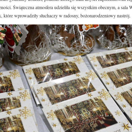
czności. Świąteczna atmosfera udzieliła się wszystkim obecnym, a sala
k, które wprowadziły słuchaczy w radosny, bożonarodzeniowy nastrój.