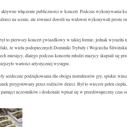
 aktywne włączenie publiczności w koncert. Podczas wykonywania kol
o dzieci na scenie, ale również dorośli na widowni wykonywali proste 
ył to pierwszy koncert gwiazdkowy w takiej formie, jednak wyraziła nad
akt, że wielu podopiecznych Dominiki Trybuły i Wojciecha Śliwińskie
zech miesięcy, dlatego podczas koncertu młodzi muzycy skupiali się pr
ejszyło wartości artystycznej występu.
ły serdeczne podziękowania dla obojga instruktorów gry, spiskie wi
ek przygotowany przez rodziców dzieci. Był to wieczór pełen ciepła, w
 pamięci uczestników i doskonale wpisał się w przedświąteczny czas 