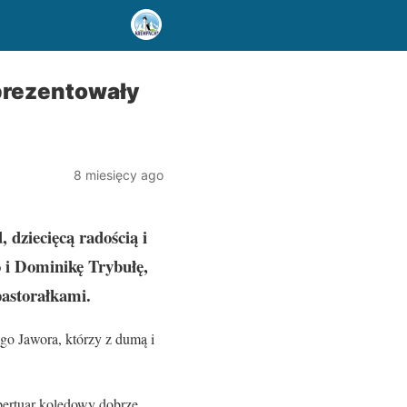
aprezentowały
8 miesięcy ago
dziecięcą radością i
 i Dominikę Trybułę,
pastorałkami.
go Jawora, którzy z dumą i
epertuar kolędowy dobrze