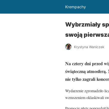
Krempachy
Wybrzmiały spi
swoją pierwsz
Krystyna Waniczek
Na cztery dni przed w
świąteczną atmosferą.
nie tylko zagrali konce
Wydarzenie zgromadziło lic
wzruszeniem oklaskiwali s
Promocję płyty poprzedził b