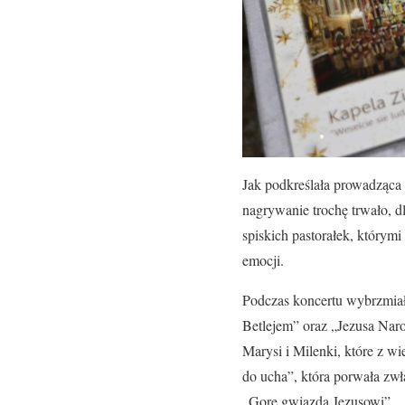
Jak podkreślała prowadząca 
nagrywanie trochę trwało, dl
spiskich pastorałek, którym
emocji.
Podczas koncertu wybrzmiały
Betlejem” oraz „Jezusa Nar
Marysi i Milenki, które z w
do ucha”, która porwała zwła
„Gore gwiazda Jezusowi”.