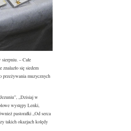
 sierpniu. – Całe
ie znalazło się siedem
ego przeżywania muzycznych
 Jezuniu”, „Dzisiaj w
solowe występy Lenki,
ównież pastorałki „Od serca
rzy takich okazjach kolędy